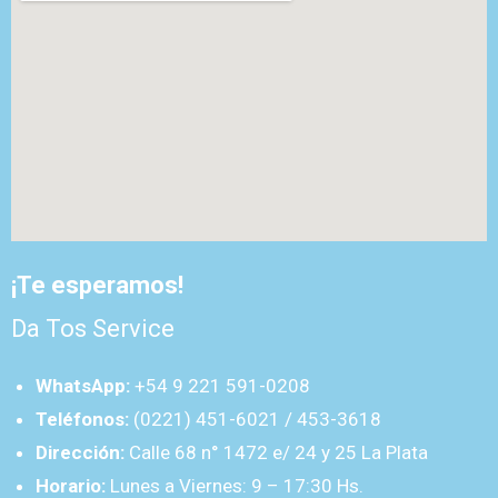
¡Te esperamos!
Da Tos Service
WhatsApp:
+54 9 221 591-0208
Teléfonos:
(0221) 451-6021 / 453-3618
Dirección:
Calle 68 n° 1472 e/ 24 y 25 La Plata
Horario:
Lunes a Viernes: 9 – 17:30 Hs.